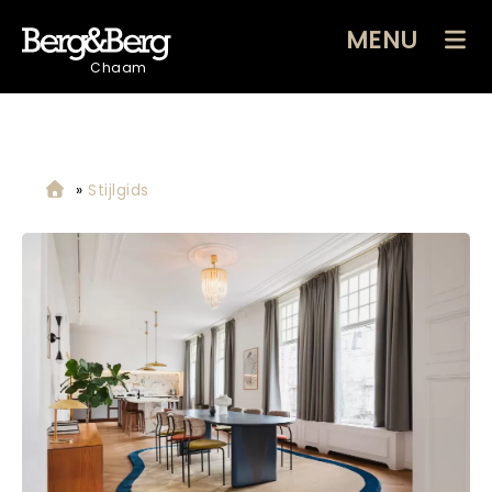
MENU
Chaam
»
Stijlgids