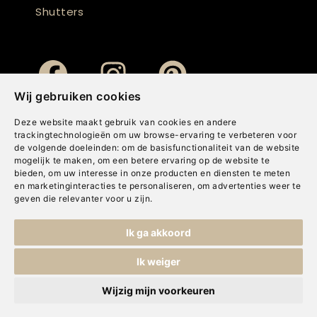
Shutters
Wij gebruiken cookies
Deze website maakt gebruik van cookies en andere
trackingtechnologieën om uw browse-ervaring te verbeteren voor
de volgende doeleinden:
om de basisfunctionaliteit van de website
mogelijk te maken
,
om een betere ervaring op de website te
bieden
,
om uw interesse in onze producten en diensten te meten
en marketinginteracties te personaliseren
,
om advertenties weer te
geven die relevanter voor u zijn
.
Copyright © Concepts & Companies BV. Alle rechten voorbehouden.
Ik ga akkoord
Privacybeleid
|
Disclaimer
|
Cookies
Ik weiger
Wijzig mijn voorkeuren