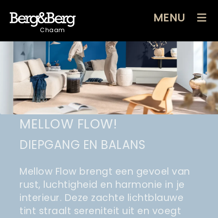
MENU
Chaam
MELLOW FLOW!
DIEPGANG EN BALANS
Mellow Flow brengt een gevoel van
rust, luchtigheid en harmonie in je
interieur. Deze zachte lichtblauwe
tint straalt sereniteit uit en voegt