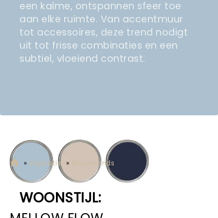
een kalme, ontspannen sfeer toe
aan elke ruimte. Van accentmuur
tot accessoires, deze trend nodigt
uit tot frisse combinaties en een
subtiel, vloeiend contrast.
»
Inspiratie
»
Woontrends
WOONSTIJL:
MELLOW FLOW