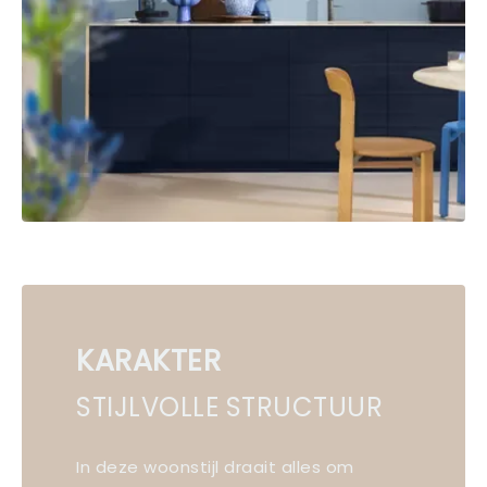
KARAKTER
STIJLVOLLE STRUCTUUR
In deze woonstijl draait alles om