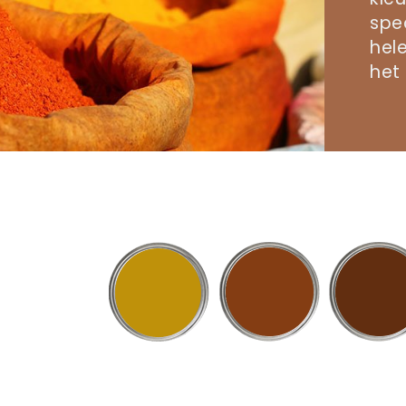
spec
hele
het