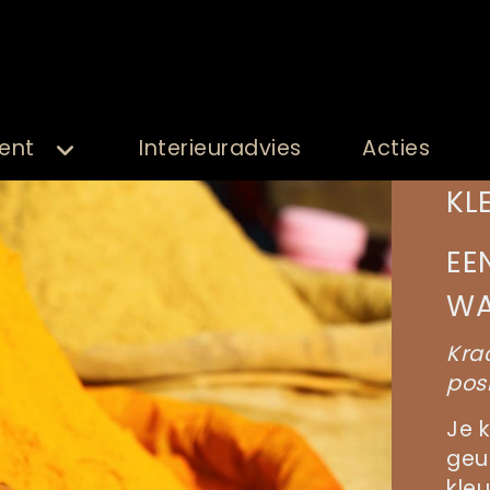
ent
Interieuradvies
Acties
KL
EE
WA
Kra
posi
Je k
geu
kle