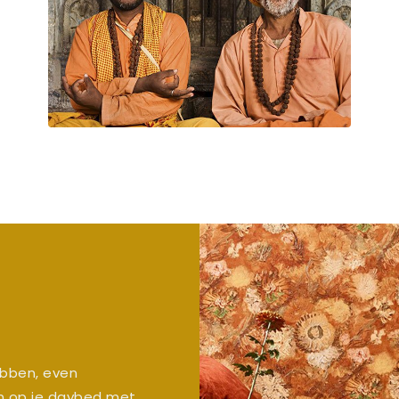
hebben, even
n op je daybed met