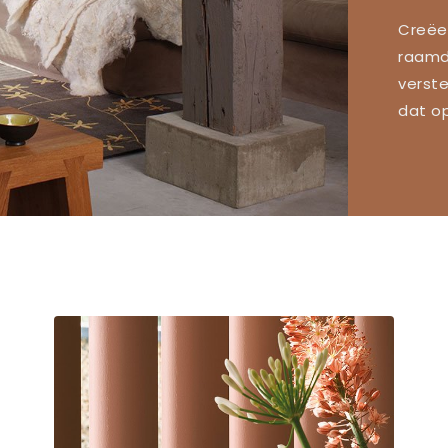
Creëer
raamde
verste
dat op