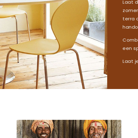
Laat d
zomer
terra 
hando
Combi
een sp
Laat j