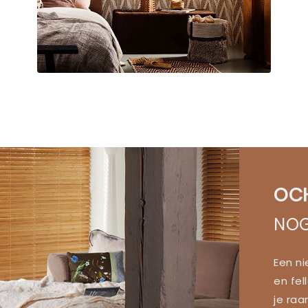
OC
NOG
Een n
en fel
je ra