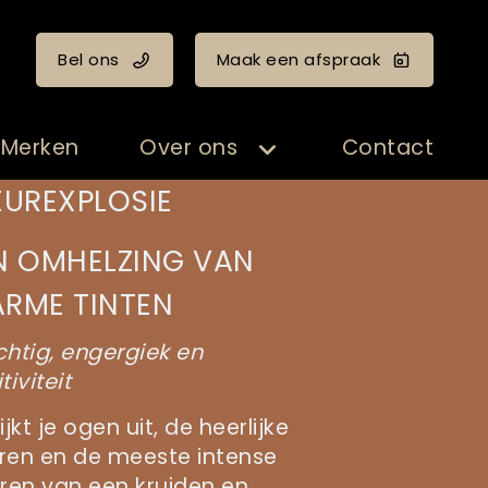
Bel ons
Maak een afspraak
Merken
Over ons
Contact
EUREXPLOSIE
N OMHELZING VAN
RME TINTEN
chtig, engergiek en
tiviteit
ijkt je ogen uit, de heerlijke
ren en de meeste intense
uren van een kruiden en