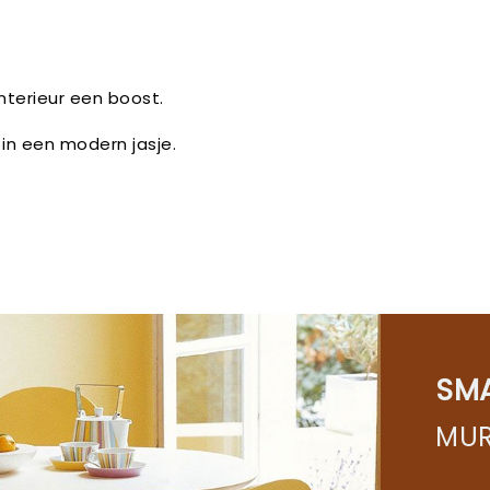
nterieur een boost.
in een modern jasje.
SM
MUR