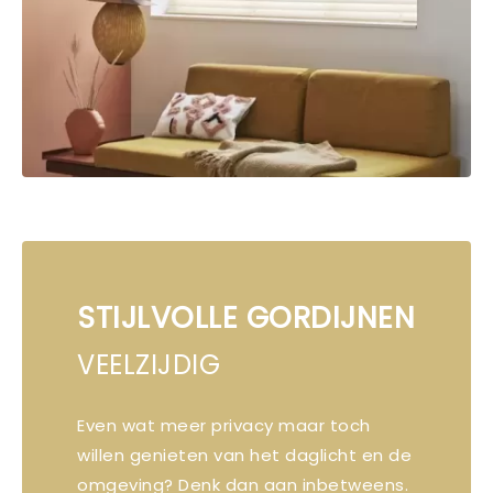
STIJLVOLLE GORDIJNEN
VEELZIJDIG
Even wat meer privacy maar toch
willen genieten van het daglicht en de
omgeving? Denk dan aan inbetweens.