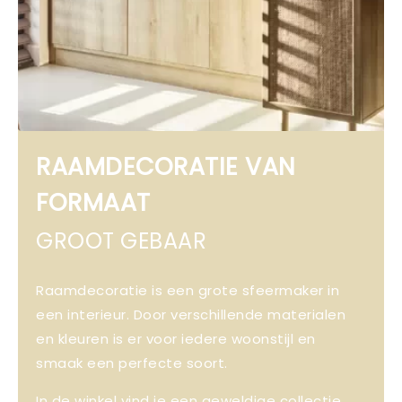
RAAMDECORATIE VAN
FORMAAT
GROOT GEBAAR
Raamdecoratie is een grote sfeermaker in
een interieur. Door verschillende materialen
en kleuren is er voor iedere woonstijl en
smaak een perfecte soort.
In de winkel vind je een geweldige collectie.