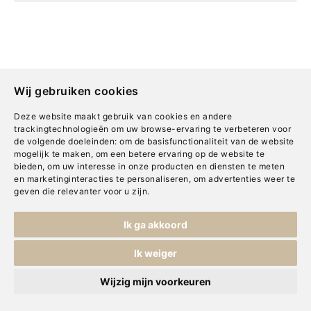
Wij gebruiken cookies
Deze website maakt gebruik van cookies en andere
trackingtechnologieën om uw browse-ervaring te verbeteren voor
de volgende doeleinden:
om de basisfunctionaliteit van de website
mogelijk te maken
,
om een betere ervaring op de website te
bieden
,
om uw interesse in onze producten en diensten te meten
en marketinginteracties te personaliseren
,
om advertenties weer te
geven die relevanter voor u zijn
.
Adresgegevens
Ik ga akkoord
Bredaseweg 28
Ik weiger
4861 AJ Chaam
Wijzig mijn voorkeuren
Telefoon
0161-492465