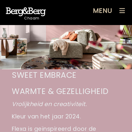
MENU
Chaam
SWEET EMBRACE
WARMTE & GEZELLIGHEID
Vrolijkheid en creativiteit.
Kleur van het jaar 2024.
Flexa is geïnspireerd door de