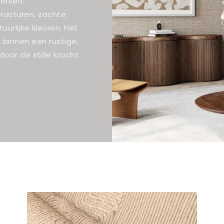
ersen.
structuren, zachte
uurlijke kleuren. Het
 binnen een rustige,
 door de stille kracht