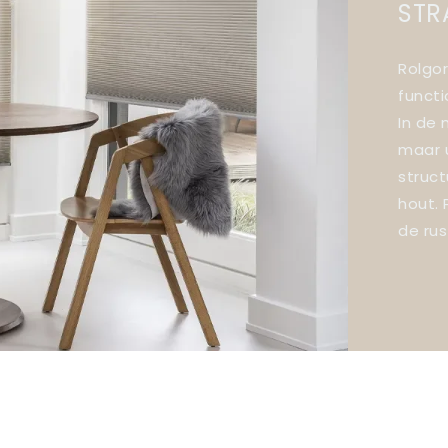
STR
Rolgor
functi
In de 
maar u
struct
hout. 
de rus