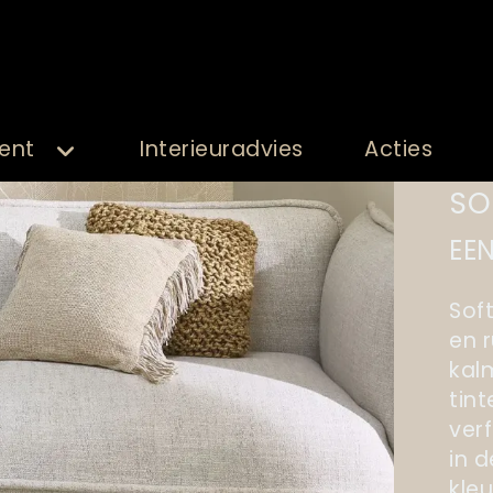
ent
Interieuradvies
Acties
SO
EE
Sof
en r
kal
tint
ver
in d
kleu