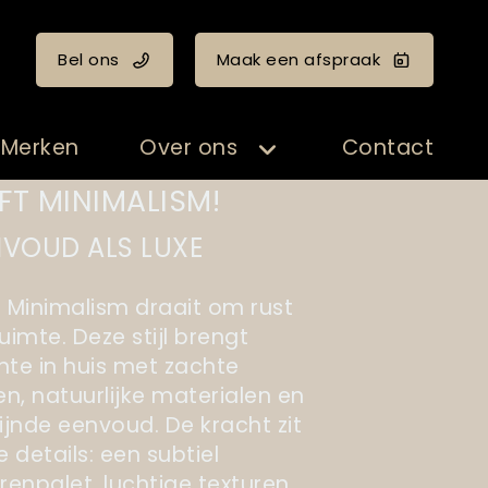
Bel ons
Maak een afspraak
Merken
Over ons
Contact
FT MINIMALISM!
NVOUD ALS LUXE
t Minimalism draait om rust
uimte. Deze stijl brengt
mte in huis met zachte
en, natuurlijke materialen en
fijnde eenvoud. De kracht zit
e details: een subtiel
renpalet, luchtige texturen