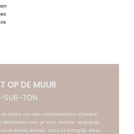
aan
ies:
hte
T OP DE MUUR
-SUR-TON
s de basis van een minimalistisch interieur.
ft Minimalism kies je voor zachte, vergrijsde
zoals kiezel, krijtwit, zand of lichtgrijs. Deze