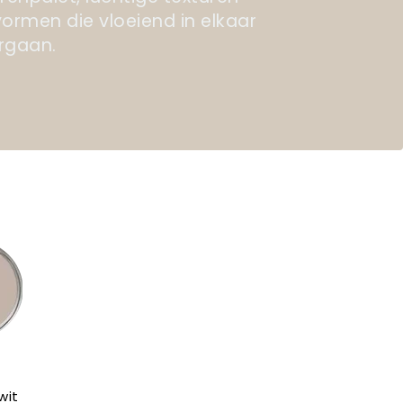
vormen die vloeiend in elkaar
rgaan.
wit