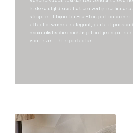
Behang voegt textuur toe zonder te overhe
In deze stijl draait het om verfijning: linnen
strepen of bijna ton-sur-ton patronen in nat
effect is warm en elegant, perfect passend
minimalistische inrichting. Laat je inspireren
van onze behangcollectie.