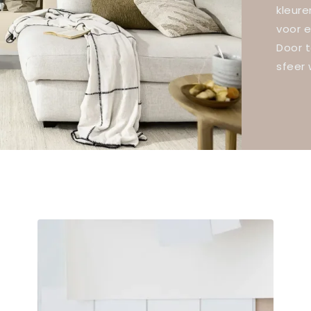
kleure
voor 
Door 
sfeer 