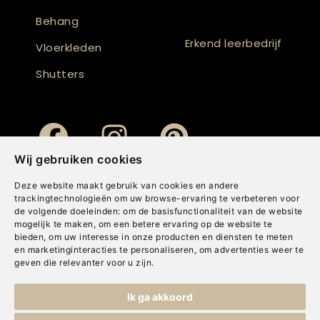
Behang
Erkend leerbedrijf
Vloerkleden
Shutters
Wij gebruiken cookies
Deze website maakt gebruik van cookies en andere
trackingtechnologieën om uw browse-ervaring te verbeteren voor
de volgende doeleinden:
om de basisfunctionaliteit van de website
mogelijk te maken
,
om een betere ervaring op de website te
bieden
,
om uw interesse in onze producten en diensten te meten
en marketinginteracties te personaliseren
,
om advertenties weer te
geven die relevanter voor u zijn
.
Copyright © Concepts & Companies BV. Alle rechten voorbehouden.
Ik ga akkoord
Privacybeleid
|
Disclaimer
|
Cookies