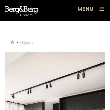
MENU
Chaam
»
Stijlgids