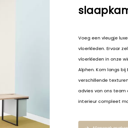
slaapkam
Voeg een vleugje lux
vloerkleden. Ervaar ze
vloerkleden in onze wi
Alphen. Kom langs bij
verschillende texture
advies van ons team o
interieur compleet m
Afspraak make