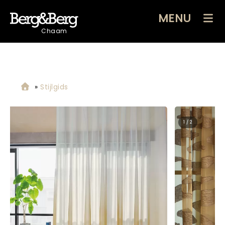
MENU
Chaam
»
Stijlgids
2 / 2