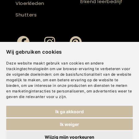
Erkend leerbedrijf
Vloerkleden
Shutters
Wij gebruiken cookies
Deze website maakt gebruik van cookies en andere
trackingtechnologieën om uw browse-ervaring te verbeteren voor
de volgende doeleinden:
om de basisfunctionaliteit van de website
mogelijk te maken
,
om een betere ervaring op de website te
bieden
,
om uw interesse in onze producten en diensten te meten
en marketinginteracties te personaliseren
,
om advertenties weer te
geven die relevanter voor u zijn
.
Copyright © Concepts & Companies BV. Alle rechten voorbehouden.
Ik ga akkoord
Privacybeleid
|
Disclaimer
|
Cookies
Ik weiger
Wijzig mijn voorkeuren