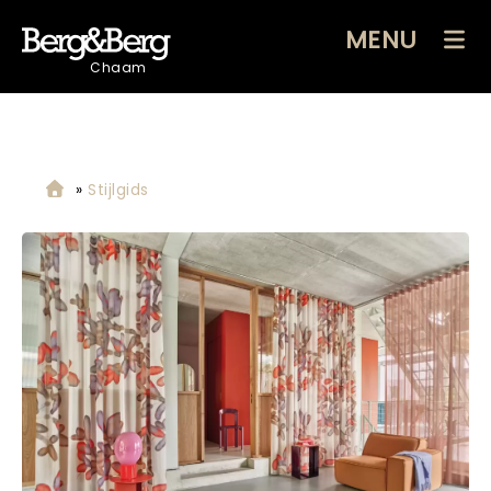
MENU
Chaam
»
Stijlgids