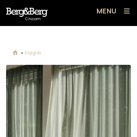
MENU
Chaam
»
Stijlgids