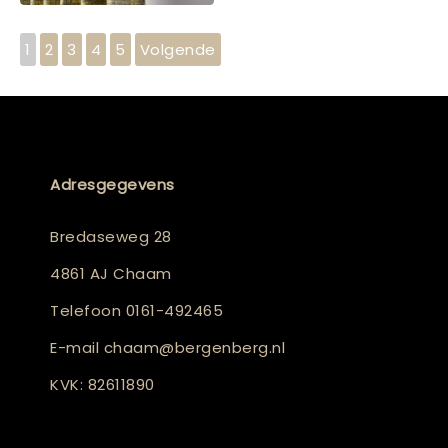
1
2
3
4
5
Volgende
Adresgegevens
Bredaseweg 28
4861 AJ Chaam
Telefoon
0161-492465
E-mail
chaam@bergenberg.nl
KVK: 82611890