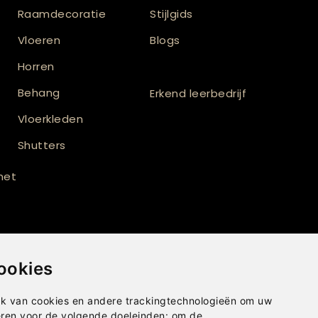
Raamdecoratie
Stijlgids
Vloeren
Blogs
Horren
Behang
Erkend leerbedrijf
Vloerkleden
Shutters
 met
ookies
k van cookies en andere trackingtechnologieën om uw
eren voor de volgende doeleinden:
om de