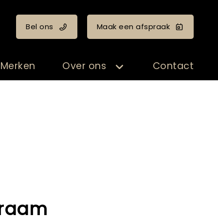
Bel ons
Maak een afspraak
Merken
Over ons
Contact
- raam