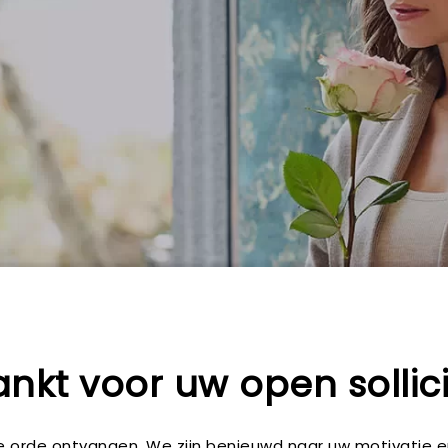
nkt voor uw open sollici
ede orde ontvangen. We zijn benieuwd naar uw motivatie