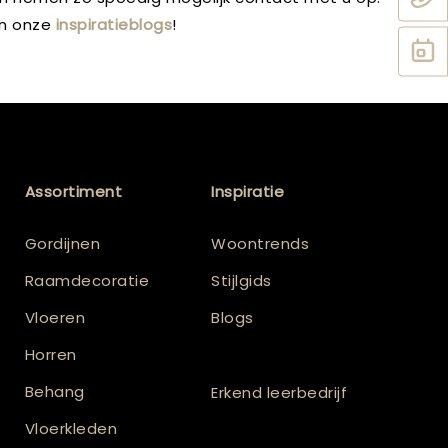
an onze
inspiratieblogs
!
Assortiment
Inspiratie
Gordijnen
Woontrends
Raamdecoratie
Stijlgids
Vloeren
Blogs
Horren
Behang
Erkend leerbedrijf
Vloerkleden