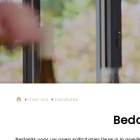
»
Over ons
»
Vacatures
Beda
Bedankt voor uw open sollicitatie! Deze is in go