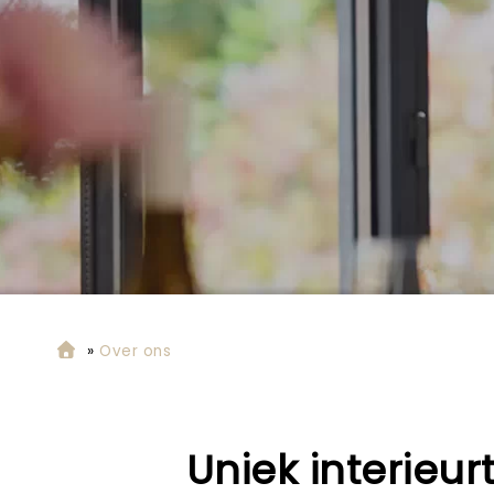
»
Over ons
Uniek interieu