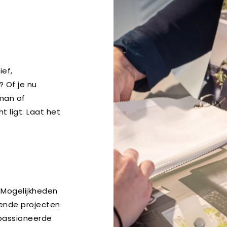
ief,
 Of je nu
kman of
 ligt. Laat het
 Mogelijkheden
gende projecten
epassioneerde