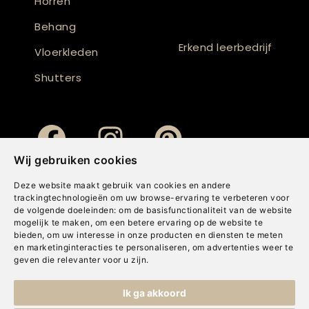
Horren
Behang
Erkend leerbedrijf
Vloerkleden
Shutters
Wij gebruiken cookies
Deze website maakt gebruik van cookies en andere
trackingtechnologieën om uw browse-ervaring te verbeteren voor
de volgende doeleinden:
om de basisfunctionaliteit van de website
mogelijk te maken
,
om een betere ervaring op de website te
bieden
,
om uw interesse in onze producten en diensten te meten
en marketinginteracties te personaliseren
,
om advertenties weer te
geven die relevanter voor u zijn
.
Copyright © Concepts & Companies BV. Alle rechten voorbehouden.
Ik ga akkoord
Privacybeleid
|
Disclaimer
|
Cookies