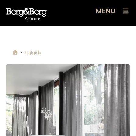
MENU
Chaam
»
Stijlgids