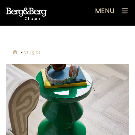
MENU
Chaam
»
Stijlgids