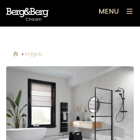
MENU
Chaam
»
Stijlgids