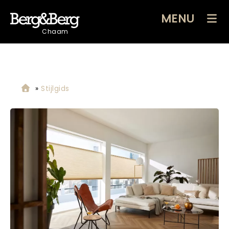
MENU
Chaam
»
Stijlgids