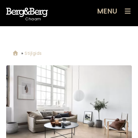
MENU
Chaam
»
Stijlgids