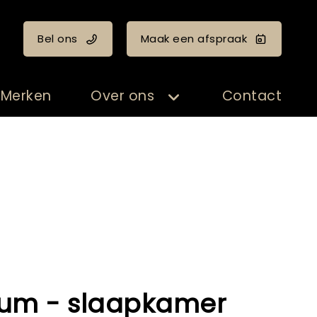
Bel ons
Maak een afspraak
Merken
Over ons
Contact
um - slaapkamer