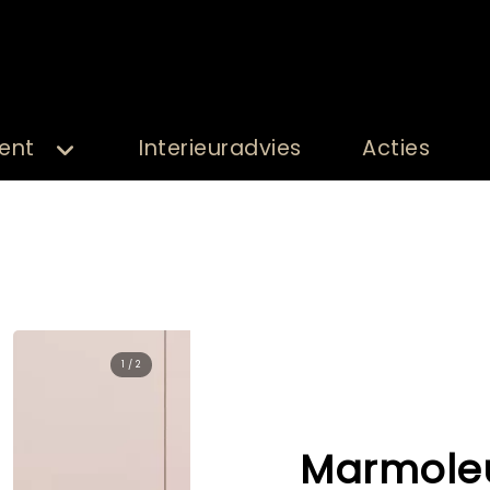
ent
Interieuradvies
Acties
2 / 2
Marmole