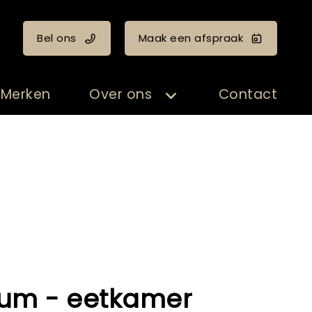
Bel ons
Maak een afspraak
Merken
Over ons
Contact
um - eetkamer