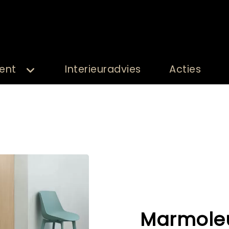
ent
Interieuradvies
Acties
Marmole