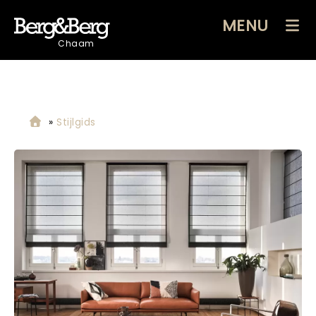
MENU
Chaam
»
Stijlgids