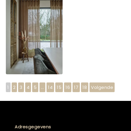
1
2
3
4
5
...
14
15
16
17
18
Volgende
Adresgegevens