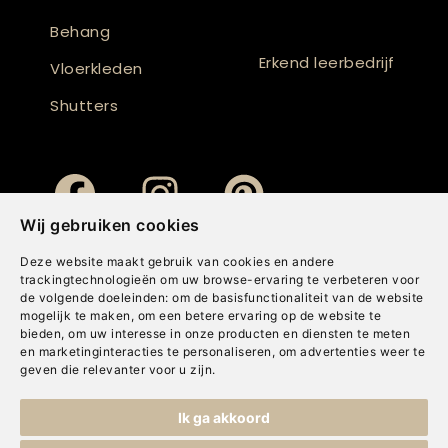
Behang
Erkend leerbedrijf
Vloerkleden
Shutters
Wij gebruiken cookies
Deze website maakt gebruik van cookies en andere
trackingtechnologieën om uw browse-ervaring te verbeteren voor
de volgende doeleinden:
om de basisfunctionaliteit van de website
mogelijk te maken
,
om een betere ervaring op de website te
bieden
,
om uw interesse in onze producten en diensten te meten
en marketinginteracties te personaliseren
,
om advertenties weer te
geven die relevanter voor u zijn
.
Copyright © Concepts & Companies BV. Alle rechten voorbehouden.
Ik ga akkoord
Privacybeleid
|
Disclaimer
|
Cookies