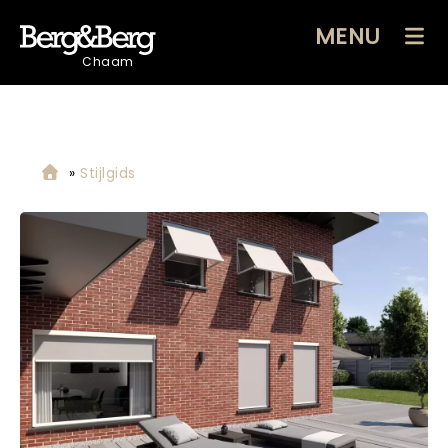
MENU
Chaam
»
Stijlgids