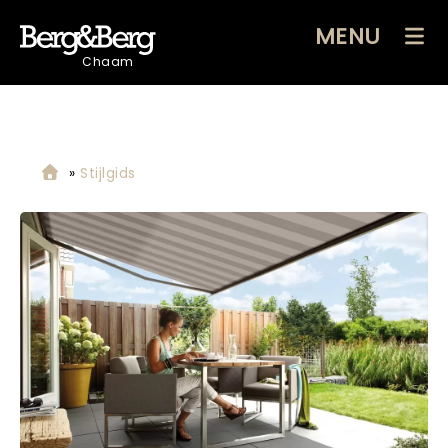
MENU
Chaam
»
Stijlgids