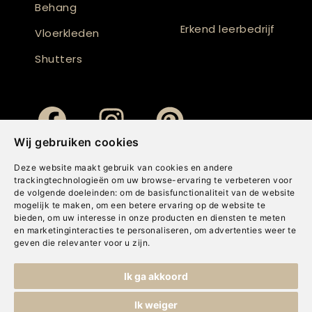
Behang
Erkend leerbedrijf
Vloerkleden
Shutters
Wij gebruiken cookies
Deze website maakt gebruik van cookies en andere
trackingtechnologieën om uw browse-ervaring te verbeteren voor
de volgende doeleinden:
om de basisfunctionaliteit van de website
mogelijk te maken
,
om een betere ervaring op de website te
bieden
,
om uw interesse in onze producten en diensten te meten
en marketinginteracties te personaliseren
,
om advertenties weer te
geven die relevanter voor u zijn
.
Copyright © Concepts & Companies BV. Alle rechten voorbehouden.
Ik ga akkoord
Privacybeleid
|
Disclaimer
|
Cookies
Ik weiger