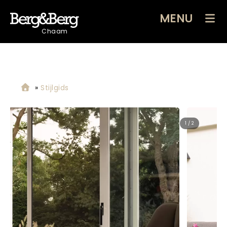
MENU
Chaam
»
Stijlgids
2 / 2