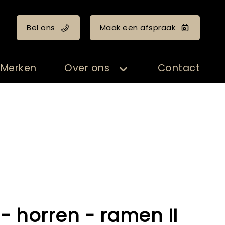
Bel ons
Maak een afspraak
Merken
Over ons
Contact
 - horren - ramen II