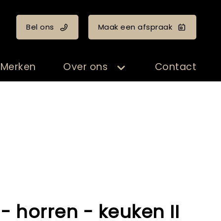
Bel ons
Maak een afspraak
Merken
Over ons
Contact
 - horren - keuken II