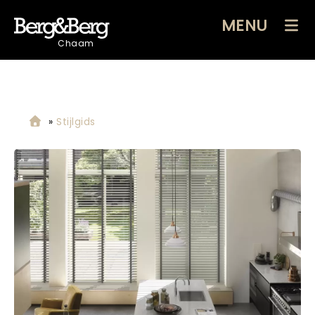
MENU
Chaam
»
Stijlgids