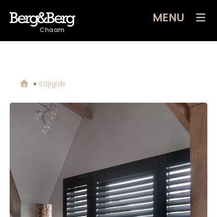
MENU
Chaam
»
Stijlgids