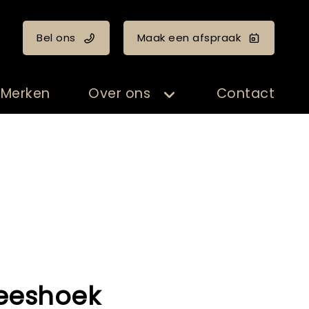
Bel ons
Maak een afspraak
Merken
Over ons
Contact
leeshoek