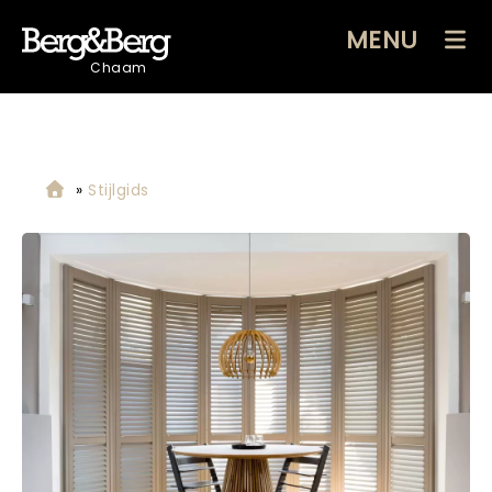
MENU
Chaam
»
Stijlgids