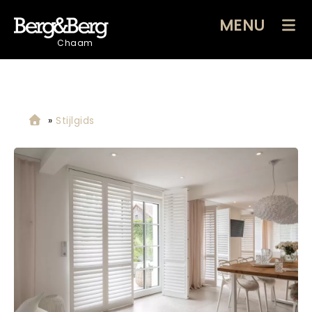
MENU
Chaam
»
Stijlgids