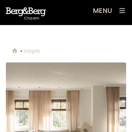
MENU
Chaam
»
Stijlgids