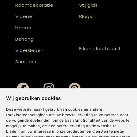
Raamdecoratie
Stijlgids
Vloeren
Blogs
Horren
Behang
Erkend leerbedrijf
Vloerkleden
Shutters
Wij gebruiken cookies
Deze website maakt gebruik van cookies en andere
trackingtechnologieën om uw browse-ervaring te verbeteren voor
de volgende doeleinden:
om de basisfunctionaliteit van de website
mogelijk te maken
,
om een betere ervaring op de website te
bieden
,
om uw interesse in onze producten en diensten te meten
en marketinginteracties te personaliseren
,
om advertenties weer te