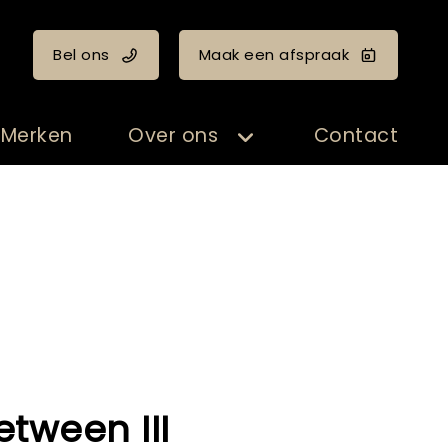
Bel ons
Maak een afspraak
Merken
Over ons
Contact
etween III