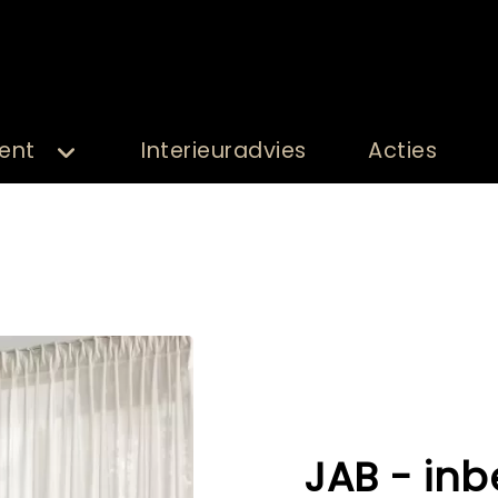
ent
Interieuradvies
Acties
JAB - inb