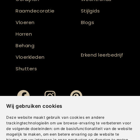
Raamdecoratie
Stijlgids
Vloeren
Blogs
Horren
Behang
Erkend leerbedrijf
Vloerkleden
Shutters
Wij gebruiken cookies
Deze website maakt gebruik van cookies en andere
trackingtechnologieën om uw browse-ervaring te verbeteren voor
de volgende doeleinden:
om de basisfunctionaliteit van de website
mogelijk te maken
,
om een betere ervaring op de website te
bieden
,
om uw interesse in onze producten en diensten te meten