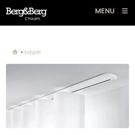
MENU
Chaam
»
Stijlgids