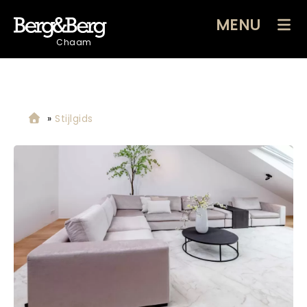
MENU
Chaam
»
Stijlgids