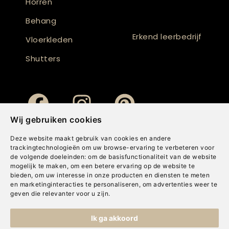
Horren
Behang
Erkend leerbedrijf
Vloerkleden
Shutters
Wij gebruiken cookies
Deze website maakt gebruik van cookies en andere
trackingtechnologieën om uw browse-ervaring te verbeteren voor
de volgende doeleinden:
om de basisfunctionaliteit van de website
mogelijk te maken
,
om een betere ervaring op de website te
bieden
,
om uw interesse in onze producten en diensten te meten
en marketinginteracties te personaliseren
,
om advertenties weer te
geven die relevanter voor u zijn
.
Copyright © Concepts & Companies BV. Alle rechten voorbehouden.
Ik ga akkoord
Privacybeleid
|
Disclaimer
|
Cookies