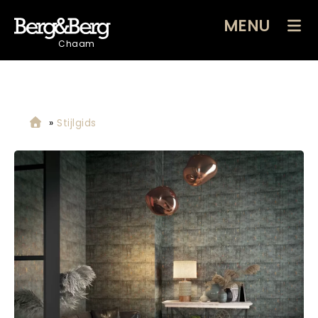
MENU
Chaam
»
Stijlgids