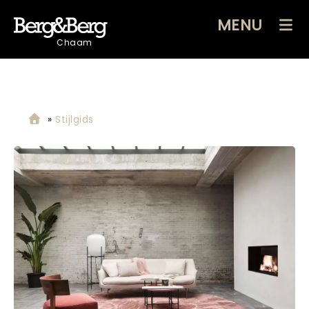
MENU
Chaam
»
Stijlgids