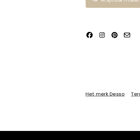
Het merk Desso
Ter