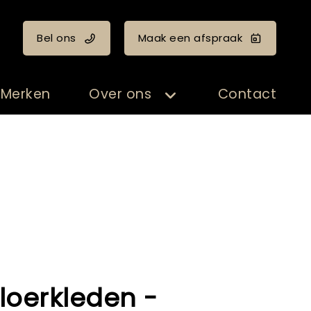
Bel ons
Maak een afspraak
Merken
Over ons
Contact
loerkleden -