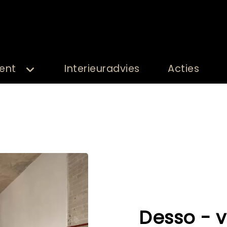
ent
Interieuradvies
Acties
Desso - v