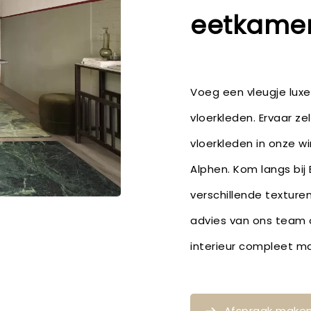
eetkamer 
Voeg een vleugje lux
vloerkleden. Ervaar ze
vloerkleden in onze wi
Alphen. Kom langs bij
verschillende texture
advies van ons team o
interieur compleet m
Afspraak make