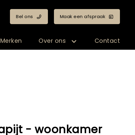
Bel ons
Maak een afspraak
Merken
Over ons
Contact
tapijt - woonkamer