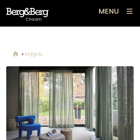
MENU
Chaam
»
Stijlgids