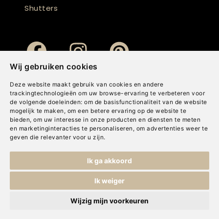
Shutters
Wij gebruiken cookies
Deze website maakt gebruik van cookies en andere
trackingtechnologieën om uw browse-ervaring te verbeteren voor
de volgende doeleinden:
om de basisfunctionaliteit van de website
mogelijk te maken
,
om een betere ervaring op de website te
bieden
,
om uw interesse in onze producten en diensten te meten
en marketinginteracties te personaliseren
,
om advertenties weer te
geven die relevanter voor u zijn
.
Copyright © Concepts & Companies BV. Alle rechten voorbehouden.
Ik ga akkoord
Privacybeleid
|
Disclaimer
|
Cookies
Ik weiger
Wijzig mijn voorkeuren