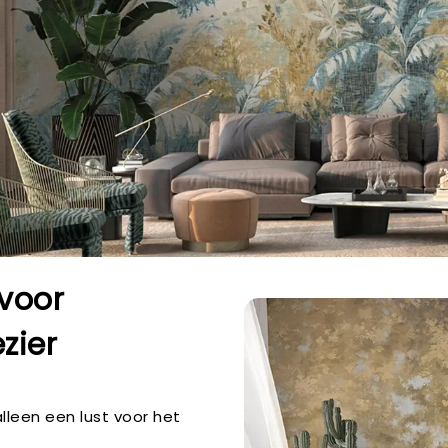
 voor
zier
lleen een lust voor het