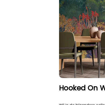
Hooked On W
Wil je de bijzondere col