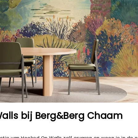
alls bij Berg&Berg Chaam
lectie van Hooked On Walls zelf ervaren en woon je in d