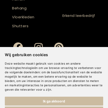
Behang
Erkend leerbedrijf
Vloerkleden
Shutters
Wij gebruiken cookies
Deze website maakt gebruik van cookies en andere
trackingtechnologieën om uw browse-ervaring te verbeteren voor
de volgende doeleinden:
om de basisfunctionaliteit van de website
mogelijk te maken
,
om een betere ervaring op de website te
bieden
,
om uw interesse in onze producten en diensten te meten
en marketinginteracties te personaliseren
,
om advertenties weer te
geven die relevanter voor u zijn
.
Copyright © Concepts & Companies BV. Alle rechten voorbehouden.
Ik ga akkoord
Privacybeleid
|
Disclaimer
|
Cookies